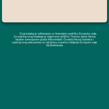
Ovaj katalog je odštampan uz finansijsku podršku Evropske unije.
Za sadržaj ovog kataloga je odgovoran iskljčivo Thorma János Muzej
lokalne samouprave grada Kiškunhalaš i Gradski Muzej Subotica i
sadržaj ovog dokumenta ne odražava zvanično mišljenje Evropske unije
i/ili Direktorata