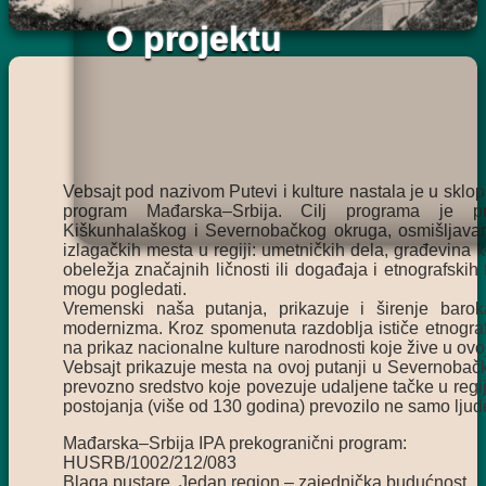
O projektu
Vebsajt pod nazivom Putevi i kulture nastala je u skl
program Mađarska–Srbija. Cilj programa je prik
Kiškunhalaškog i Severnobačkog okruga, osmišljavan
izlagačkih mesta u regiji: umetničkih dela, građevina 
obeležja značajnih ličnosti ili događaja i etnografski
mogu pogledati.
Vremenski naša putanja, prikazuje i širenje baroka,
modernizma. Kroz spomenuta razdoblja ističe etnogra
na prikaz nacionalne kulture narodnosti koje žive u ovoj 
Vebsajt prikazuje mesta na ovoj putanji u Severnobačk
prevozno sredstvo koje povezuje udaljene tačke u regij
postojanja (više od 130 godina) prevozilo ne samo ljude
Mađarska–Srbija IPA prekogranični program:
HUSRB/1002/212/083
Blaga pustare, Jedan region – zajednička budućnost