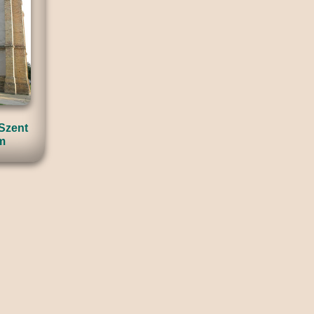
 Szent
m