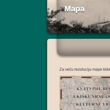
Mapa
Za veću rezoluciju mape klikn